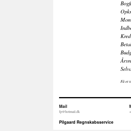
Bogf
Opkr
Moms
Indb
Kred
Beta
Budg
Årsr
Selv
Få et 
Mail
fp@hotmail.dk
+
Pilgaard Regnskabsservice