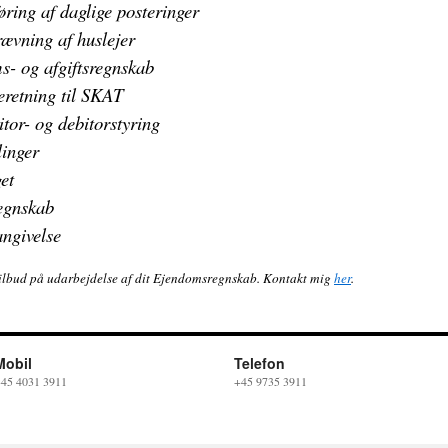
øring af daglige posteringer
ævning af huslejer
- og afgiftsregnskab
eretning til SKAT
itor- og debitorstyring
linger
et
egnskab
angivelse
tilbud på udarbejdelse af dit Ejendomsregnskab. Kontakt mig
her
.
Mobil
Telefon
45 4031 3911
+45 9735 3911