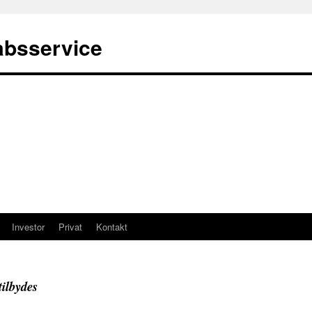
absservice
Investor
Privat
Kontakt
tilbydes