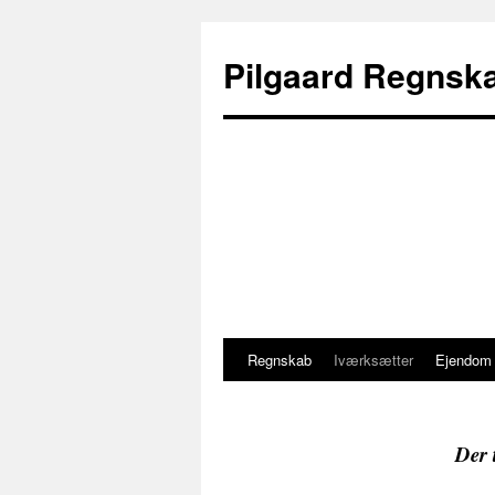
Pilgaard Regnsk
Regnskab
Iværksætter
Ejendom
Hop
til
indhold
Der 